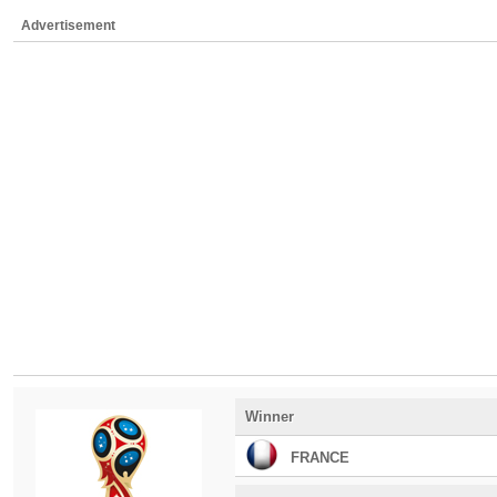
Advertisement
Winner
FRANCE