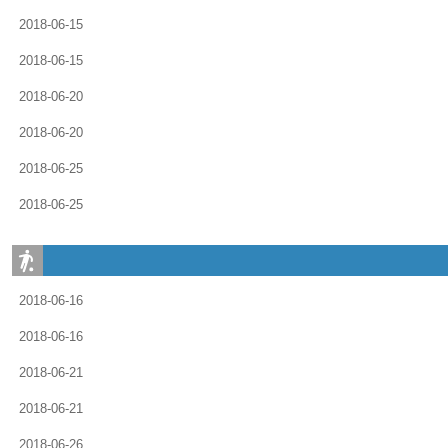
2018-06-15
2018-06-15
2018-06-20
2018-06-20
2018-06-25
2018-06-25
2018-06-16
2018-06-16
2018-06-21
2018-06-21
2018-06-26