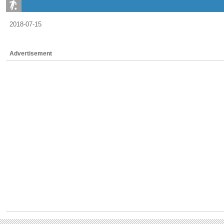
2018-07-15
Advertisement