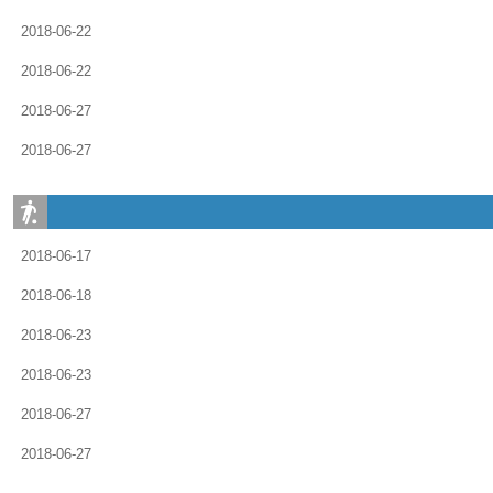
2018-06-22
2018-06-22
2018-06-27
2018-06-27
2018-06-17
2018-06-18
2018-06-23
2018-06-23
2018-06-27
2018-06-27