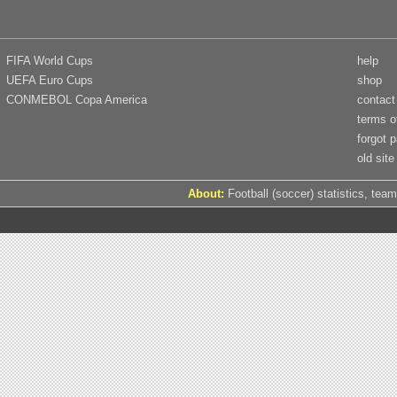
FIFA World Cups
help
UEFA Euro Cups
shop
CONMEBOL Copa America
contact
terms o
forgot 
old site
About:
Football (soccer) statistics, team